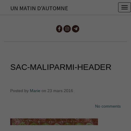
UN MATIN D'AUTOMNE
T
o
g
g
l
e
n
SAC-MALIPARMI-HEADER
a
v
i
Posted by
Marie
on 23 mars 2016
g
a
No comments
t
i
o