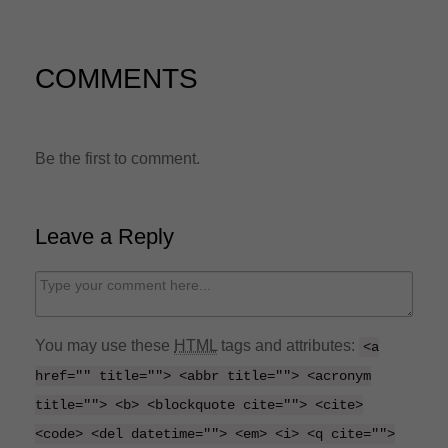
n
COMMENTS
Be the first to comment.
Leave a Reply
C
o
m
You may use these
HTML
tags and attributes:
<a
m
href="" title=""> <abbr title=""> <acronym
e
title=""> <b> <blockquote cite=""> <cite>
n
<code> <del datetime=""> <em> <i> <q cite="">