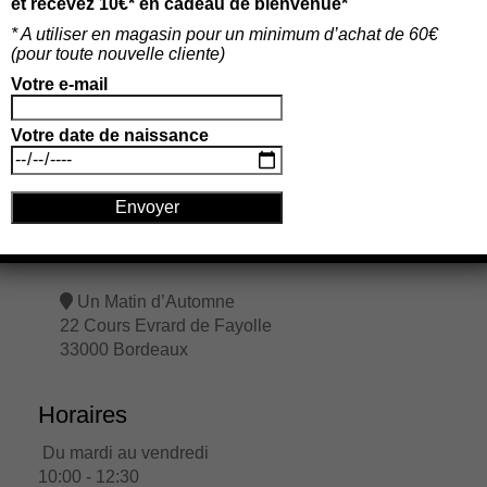
et recevez 10€* en cadeau de bienvenue*
* A utiliser en magasin pour un minimum d’achat de 60€
(p
our toute nouvelle cliente)
La boutique à Bordeaux
Votre e-mail
Votre date de naissance
Un Matin d’Automne
22 Cours Evrard de Fayolle
33000 Bordeaux
Horaires
Du mardi au vendredi
10:00 - 12:30