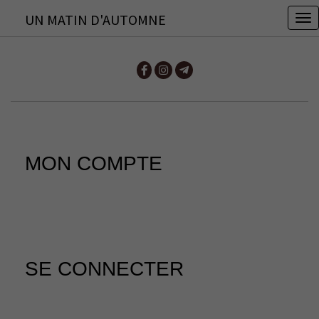
UN MATIN D'AUTOMNE
T
o
g
g
l
e
n
MON COMPTE
a
v
i
g
a
t
SE CONNECTER
i
o