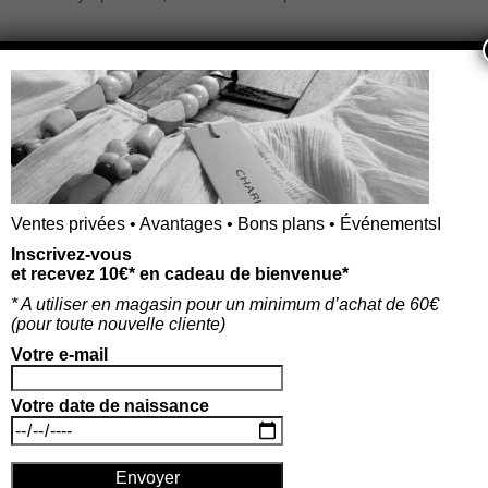
Le bon cadeau est valable pendant 1 an à compter
du jour de l’achat
PRODUITS SIMILAIRES
Ventes privées • Avantages • Bons plans • ÉvénementsI
Inscrivez-vous
et recevez 10€* en cadeau de bienvenue*
* A utiliser en magasin pour un minimum d’achat de 60€
(p
our toute nouvelle cliente)
Votre e-mail
Votre date de naissance
BON CADEAU 50 €
BON CADEAU 200€
50,00
€
200,00
€