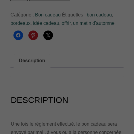
de
Bon
Catégorie :
Bon cadeau
Étiquettes :
bon cadeau
,
cadeau
bordeaux
,
idée cadeau
,
offrir
,
un matin d'automne
100€
Description
DESCRIPTION
Une fois le règlement effectué, le bon cadeau sera
envoyé par mail, à vous ou à la personne concernée.