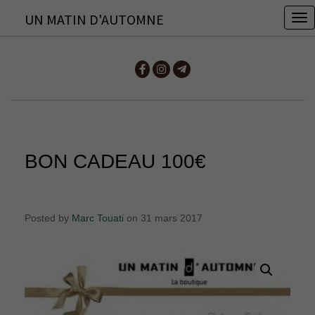
UN MATIN D'AUTOMNE
T
o
g
g
l
e
n
BON CADEAU 100€
a
v
i
Posted by
Marc Touati
on 31 mars 2017
g
a
t
i
o