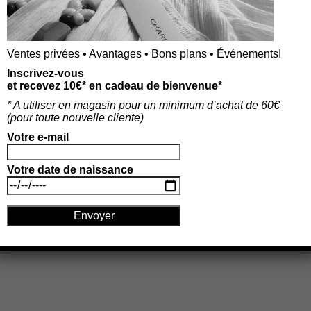
Ajouter au panier
Ajouter au panier
Ventes privées • Avantages • Bons plans • ÉvénementsI
Inscrivez-vous
et recevez 10€* en cadeau de bienvenue*
* A utiliser en magasin pour un minimum d’achat de 60€
« Previous post link Mentions Légales
(p
our toute nouvelle cliente)
Boutique » Next post link
Votre e-mail
Votre date de naissance
La boutique à Bordeaux