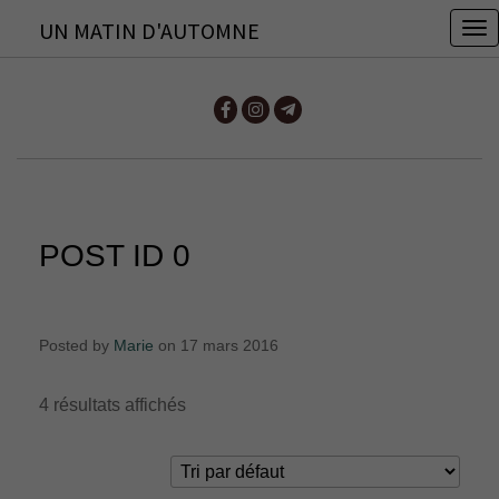
UN MATIN D'AUTOMNE
T
o
g
g
l
e
n
POST ID 0
a
v
i
Posted by
Marie
on 17 mars 2016
g
a
4 résultats affichés
t
i
o