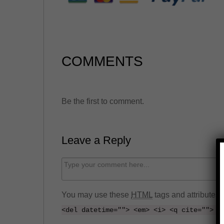
COMMENTS
Be the first to comment.
Leave a Reply
C
o
m
You may use these
HTML
tags and attributes:
m
<del datetime=""> <em> <i> <q cite=""> <
e