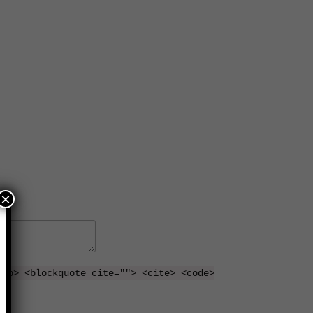
×
 <b> <blockquote cite=""> <cite> <code>