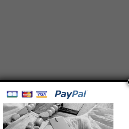
<a href="" title=""> <abbr title=""> <acronym title="">
s> <strike> <strong>