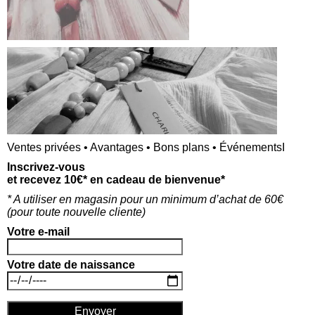
e
i
b
l
s
i
t
Ce site utilise Akismet pour réduire les indésirables.
e
En savoir plus sur la façon dont les données de vos
commentaires sont traitées
.
Ventes privées • Avantages • Bons plans • ÉvénementsI
Inscrivez-vous
et recevez 10€* en cadeau de bienvenue*
* A utiliser en magasin pour un minimum d’achat de 60€
(p
our toute nouvelle cliente)
Votre e-mail
Votre date de naissance