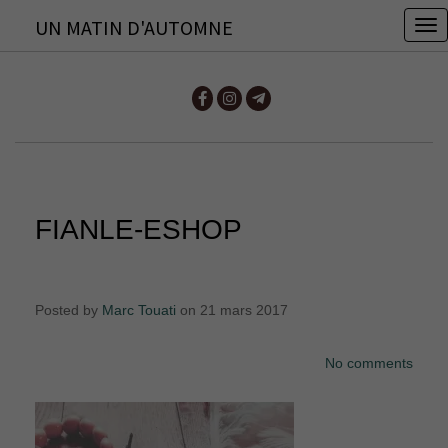
UN MATIN D'AUTOMNE
T
o
g
g
l
e
n
FIANLE-ESHOP
a
v
i
Posted by
Marc Touati
on 21 mars 2017
g
a
No comments
t
i
o