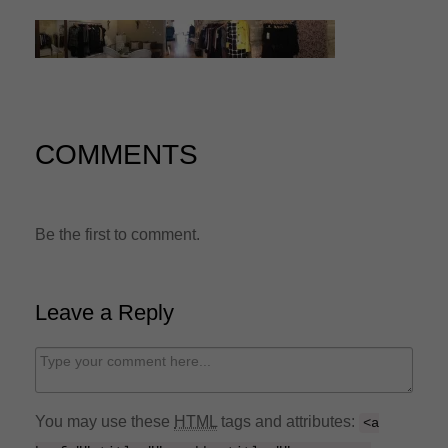
n
COMMENTS
Be the first to comment.
Leave a Reply
C
o
m
You may use these
HTML
tags and attributes:
<a
m