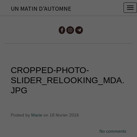
UN MATIN D'AUTOMNE
T
o
g
g
l
e
n
CROPPED-PHOTO-
a
v
SLIDER_RELOOKING_MDA.
i
JPG
g
a
t
Posted by
Marie
on 18 février 2016
i
o
No comments