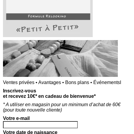
m
e
W
a
e
i
b
l
s
i
t
Ce site utilise Akismet pour réduire les indésirables.
e
En savoir plus sur la façon dont les données de vos
commentaires sont traitées
.
Ventes privées • Avantages • Bons plans • ÉvénementsI
Inscrivez-vous
et recevez 10€* en cadeau de bienvenue*
* A utiliser en magasin pour un minimum d’achat de 60€
(p
our toute nouvelle cliente)
Votre e-mail
Votre date de naissance