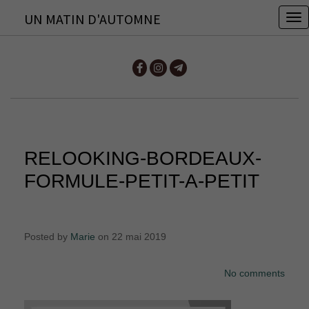
UN MATIN D'AUTOMNE
T
o
g
g
l
e
n
RELOOKING-BORDEAUX-
a
v
FORMULE-PETIT-A-PETIT
i
g
a
Posted by
Marie
on 22 mai 2019
t
i
No comments
o