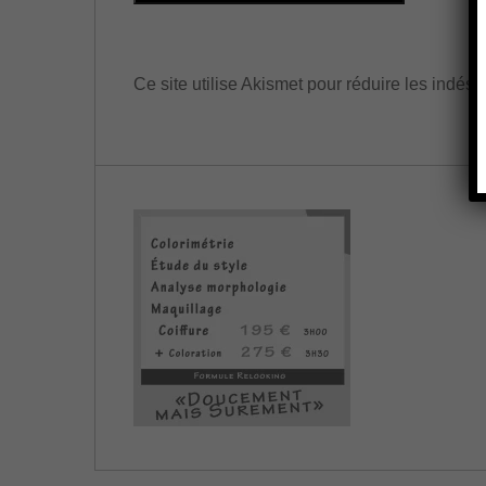
s
i
t
Ce site utilise Akismet pour réduire les indési
e