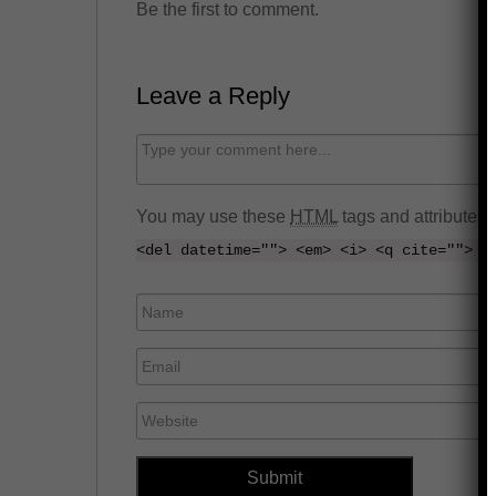
Be the first to comment.
Leave a Reply
C
o
m
You may use these
HTML
tags and attributes:
m
<del datetime=""> <em> <i> <q cite=""> <
e
n
N
t
a
E
m
m
e
W
a
e
i
b
l