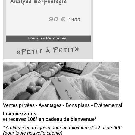
<a href="" title=""> <abbr title=""> <acronym title="">
s> <strike> <strong>
Ventes privées • Avantages • Bons plans • ÉvénementsI
Inscrivez-vous
et recevez 10€* en cadeau de bienvenue*
* A utiliser en magasin pour un minimum d’achat de 60€
(p
our toute nouvelle cliente)