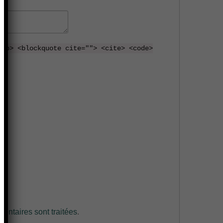
 <b> <blockquote cite=""> <cite> <code>
entaires sont traitées
.