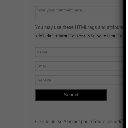
C
o
m
You may use these
HTML
tags and attributes:
m
<del datetime=""> <em> <i> <q cite=""> <
e
n
N
t
a
E
m
m
e
W
a
e
i
b
l
s
i
t
Ce site utilise Akismet pour réduire les indési
e