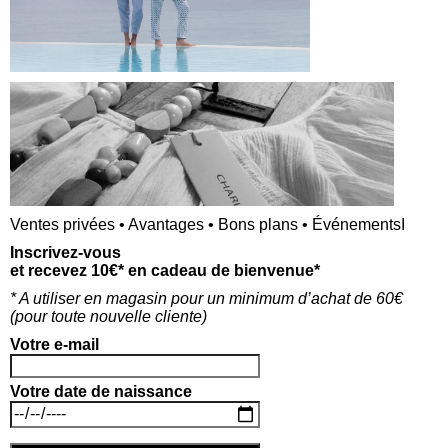
<a href="" title=""> <abbr title=""> <acronym title="">
s> <strike> <strong>
Ventes privées • Avantages • Bons plans • ÉvénementsI
Inscrivez-vous
et recevez 10€* en cadeau de bienvenue*
* A utiliser en magasin pour un minimum d’achat de 60€
(p
our toute nouvelle cliente)
Votre e-mail
Votre date de naissance
rables.
En savoir plus sur la façon dont les données de vos comm