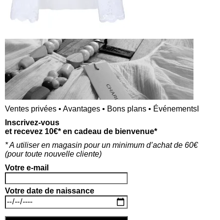
e
i
b
l
s
i
t
Ce site utilise Akismet pour réduire les indésirables.
e
En savoir plus sur la façon dont les données de vos
commentaires sont traitées
.
Ventes privées • Avantages • Bons plans • ÉvénementsI
Inscrivez-vous
et recevez 10€* en cadeau de bienvenue*
* A utiliser en magasin pour un minimum d’achat de 60€
(p
our toute nouvelle cliente)
Votre e-mail
Votre date de naissance