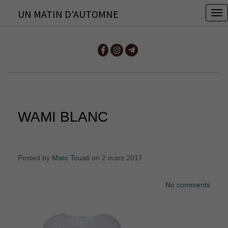
UN MATIN D'AUTOMNE
T
o
g
g
l
e
n
WAMI BLANC
a
v
i
Posted by
Marc Touati
on 2 mars 2017
g
a
No comments
t
i
o