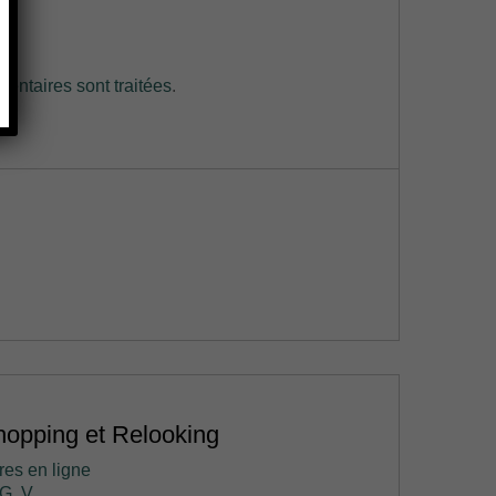
entaires sont traitées
.
opping et Relooking
res en ligne
G. V.