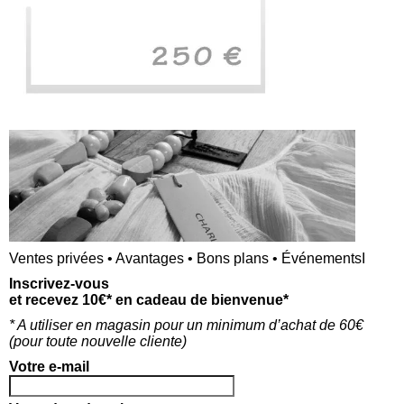
<a href="" title=""> <abbr title=""> <acronym title="">
s> <strike> <strong>
Ventes privées • Avantages • Bons plans • ÉvénementsI
Inscrivez-vous
et recevez 10€* en cadeau de bienvenue*
* A utiliser en magasin pour un minimum d’achat de 60€
(p
our toute nouvelle cliente)
Votre e-mail