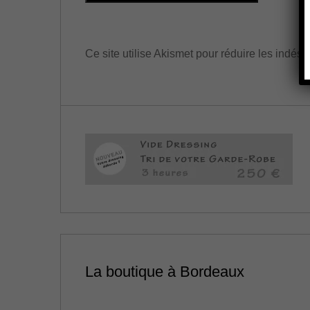
s
i
t
Ce site utilise Akismet pour réduire les indési
e
La boutique à Bordeaux