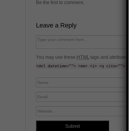
Be the first to comment.
Leave a Reply
C
o
m
You may use these
HTML
tags and attributes:
m
<del datetime=""> <em> <i> <q cite=""> <
e
n
N
t
a
E
m
m
e
W
a
e
i
b
l