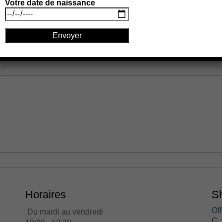
Votre date de naissance
rables.
En savoir plus sur la façon dont les données de vos comm
Horaires
Sh
Off
Du mardi au vendredi
C. 